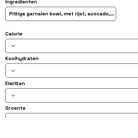
Ingredienten
Calorie
Koolhydraten
Eiwitten
Groente
Type sandwich/soup/salade/snack