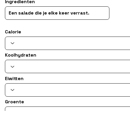
Ingredienten
Calorie
Koolhydraten
Eiwitten
Groente
Type sandwich/soup/salade/snack