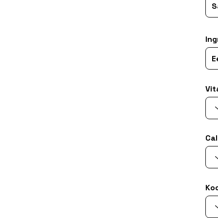
Ing
Vit
Cal
Ko