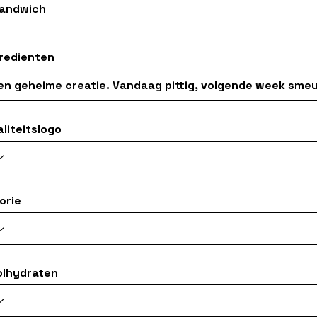
redienten
aliteitslogo
orie
olhydraten