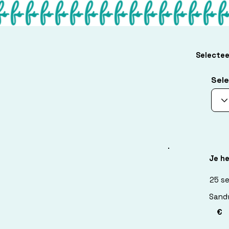
Selectee
Sele
Je h
25 s
Sand
€