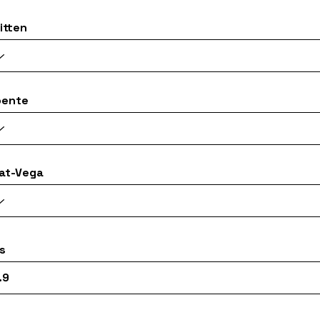
itten
oente
at-Vega
js